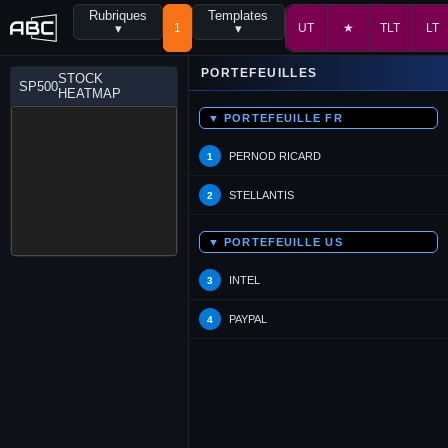
Rubriques
Templates
▾
1
▾
UT
★
TLT
LT
PORTEFEUILLES
STOCK
SP500
HEATMAP
▼ PORTEFEUILLE FR
PERNOD RICARD
1
STELLANTIS
2
▼ PORTEFEUILLE US
INTEL
3
PAYPAL
4