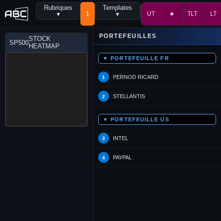
Rubriques
Templates
▾
1
▾
UT
★
TLT
LT
PORTEFEUILLES
STOCK
SP500
HEATMAP
▼ PORTEFEUILLE FR
PERNOD RICARD
1
STELLANTIS
2
▼ PORTEFEUILLE US
INTEL
3
PAYPAL
4