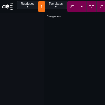
Rubriques
Templates
▾
1
▾
UT
★
TLT
LT
Chargement…