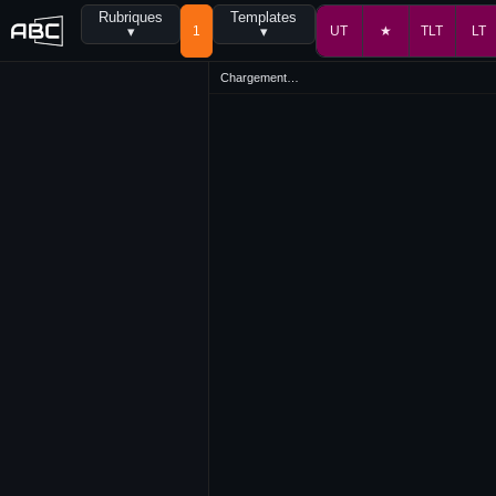
Rubriques
Templates
▾
1
▾
UT
★
TLT
LT
Chargement…