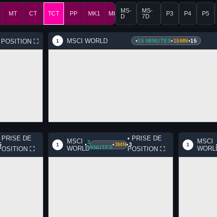
MS-
MS-
MT
CT
TCT
PP
MK1
MK2
P3
P4
P5
D
7D
MSCI WORLD
•
15 MINUTES
•
15MN
•
15
E POSITION
⛶
1
• PRISE DE
• PRISE DE
MSCI
MSCI
3
5
•
•
3MN
•
3
1
1
MINUTES
WORLD
WORL
POSITION
⛶
POSITION
⛶