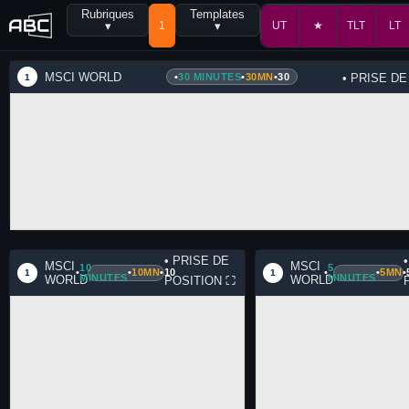
Rubriques
Templates
▾
1
▾
UT
★
TLT
LT
MSCI WORLD
•
30 MINUTES
•
30MN
•
30
• PRISE D
1
• PRISE DE
MSCI
MSCI
10
5
•
•
10MN
•
10
•
•
5MN
•
1
1
MINUTES
MINUTES
WORLD
WORLD
POSITION
⛶