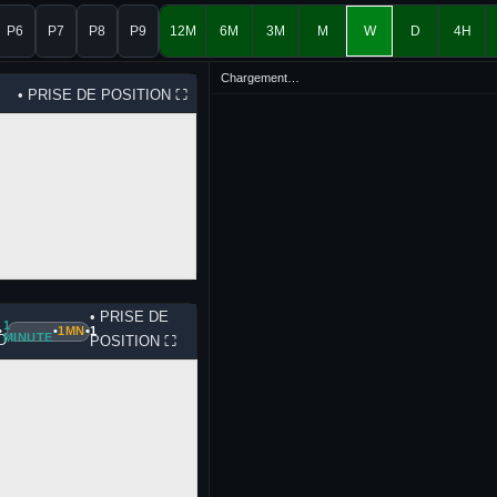
P6
P7
P8
P9
12M
6M
3M
M
W
D
4H
Chargement…
• PRISE DE POSITION
⛶
• PRISE DE
1
•
•
1MN
•
1
MINUTE
D
POSITION
⛶