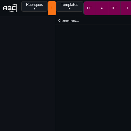
Rubriques
Templates
▾
1
▾
UT
★
TLT
LT
Chargement…